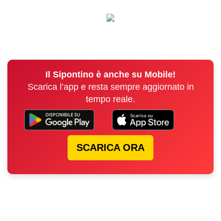
Il Sipontino è anche su Mobile!
Scarica l’app e resta sempre aggiornato in
tempo reale.
SCARICA ORA