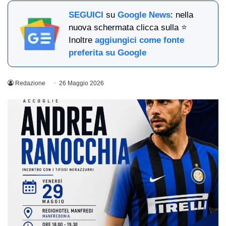
SEGUICI
su
Google News
: nella
nuova schermata clicca sulla ⭐
Inoltre
aggiungici come fonte
preferita su Google
Redazione
26 Maggio 2026