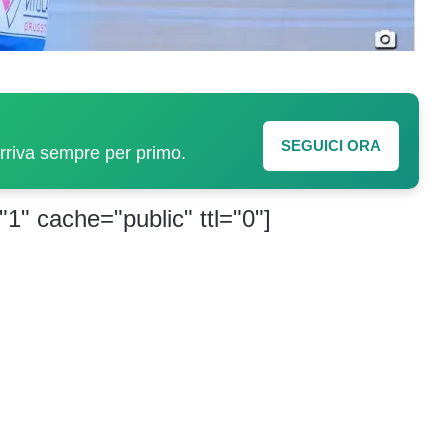
SEGUICI ORA
arriva sempre per primo.
"1" cache="public" ttl="0"]