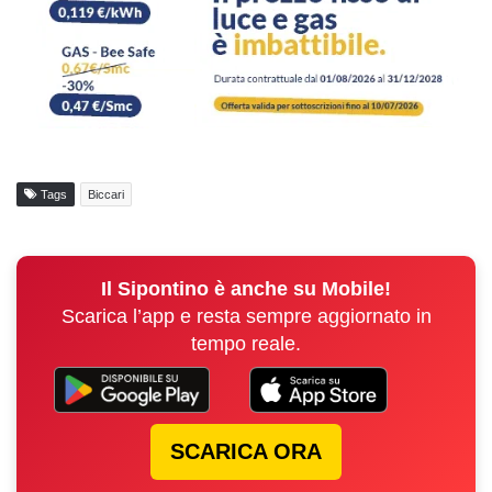
Tags
Biccari
Il Sipontino è anche su Mobile!
Scarica l’app e resta sempre aggiornato in
tempo reale.
SCARICA ORA