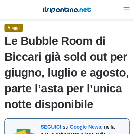
M
Viaggi
Le Bubble Room di
Biccari già sold out per
giugno, luglio e agosto,
parte l’asta per l’unica
notte disponibile
SEGUICI
su
Google News
: nella