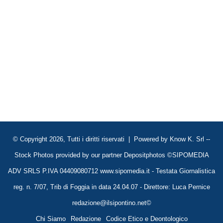
© Copyright 2026, Tutti i diritti riservati | Powered by
Know K. Srl
--
Stock Photos provided by our partner
Depositphotos
©SIPOMEDIA
ADV SRLS P.IVA 04409080712 www.sipomedia.it - Testata Giornalistica
reg. n. 7/07, Trib di Foggia in data 24.04.07 - Direttore: Luca Pernice
redazione@ilsipontino.net©
Chi Siamo
Redazione
Codice Etico e Deontologico