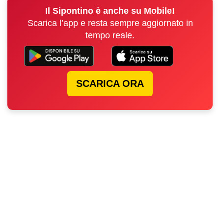
Il Sipontino è anche su Mobile!
Scarica l’app e resta sempre aggiornato in
tempo reale.
SCARICA ORA