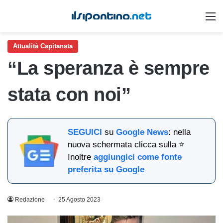
M
Attualità Capitanata
“La speranza è sempre
stata con noi”
SEGUICI
su
Google News
: nella
nuova schermata clicca sulla ⭐
Inoltre
aggiungici come fonte
preferita su Google
Redazione
25 Agosto 2023