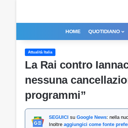
HOME
QUOTIDIANO
Attualità Italia
La Rai contro Iannac
nessuna cancellazion
programmi”
SEGUICI
su
Google News
: nella nu
Inoltre
aggiungici come fonte prefe