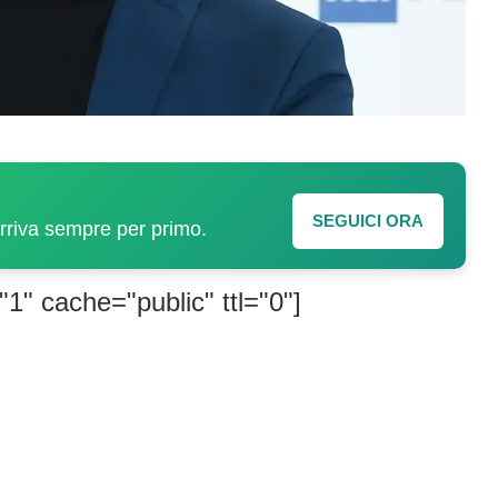
SEGUICI ORA
arriva sempre per primo.
"1" cache="public" ttl="0"]