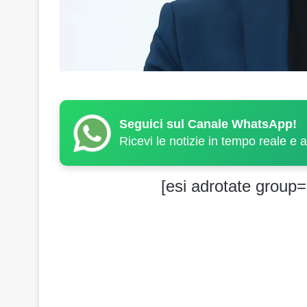
Seguici sul Canale WhatsApp!
Ricevi le notizie in tempo reale e 
[esi adrotate group=