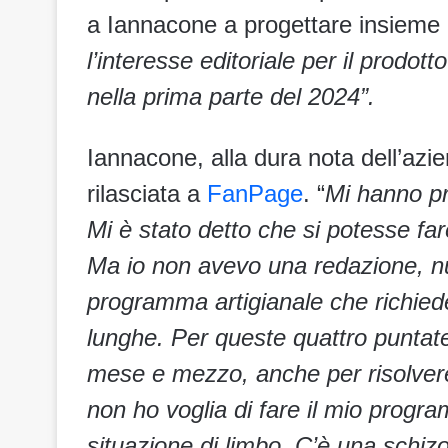
a Iannacone a progettare insieme 
l’interesse editoriale per il prodot
nella prima parte del 2024”.
Iannacone, alla dura nota dell’azie
rilasciata a
FanPage
. “
Mi hanno pr
Mi è stato detto che si potesse far
Ma io non avevo una redazione, nul
programma artigianale che richiede
lunghe. Per queste quattro puntat
mese e mezzo, anche per risolvere 
non ho voglia di fare il mio progr
situazione di limbo. C’è una schi