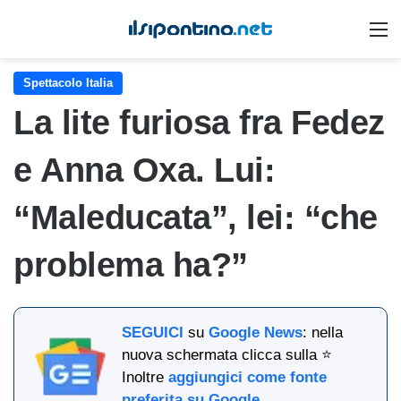
M
Spettacolo Italia
La lite furiosa fra Fedez
e Anna Oxa. Lui:
“Maleducata”, lei: “che
problema ha?”
SEGUICI
su
Google News
: nella
nuova schermata clicca sulla ⭐
Inoltre
aggiungici come fonte
preferita su Google