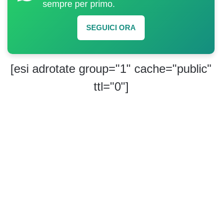
sempre per primo.
SEGUICI ORA
[esi adrotate group="1" cache="public"
ttl="0"]