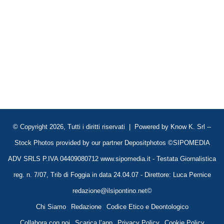
© Copyright 2026, Tutti i diritti riservati | Powered by
Know K. Srl
--
Stock Photos provided by our partner
Depositphotos
©SIPOMEDIA
ADV SRLS P.IVA 04409080712 www.sipomedia.it - Testata Giornalistica
reg. n. 7/07, Trib di Foggia in data 24.04.07 - Direttore: Luca Pernice
redazione@ilsipontino.net©
Chi Siamo
Redazione
Codice Etico e Deontologico
Collabora con noi
Scarica l’app
Privacy Policy
Cookie Policy