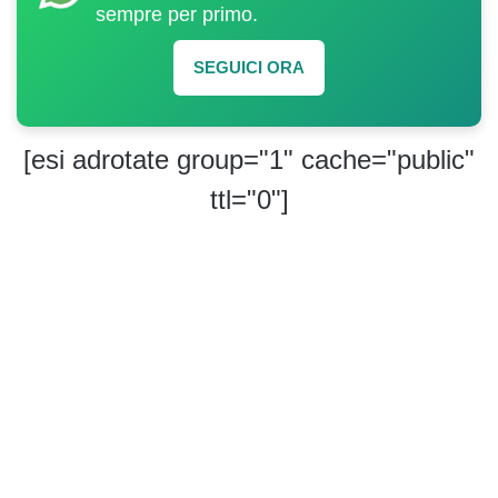
sempre per primo.
SEGUICI ORA
[esi adrotate group="1" cache="public"
ttl="0"]