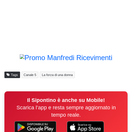
Tags
Canale 5
La forza di una donna
Il Sipontino è anche su Mobile!
Scarica l’app e resta sempre aggiornato in
tempo reale.