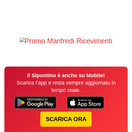
Il Sipontino è anche su Mobile!
Scarica l’app e resta sempre aggiornato in
tempo reale.
SCARICA ORA