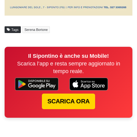
Tags
Serena Bortone
Il Sipontino è anche su Mobile!
Scarica l’app e resta sempre aggiornato in
tempo reale.
SCARICA ORA