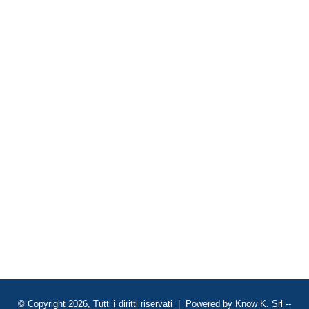
© Copyright 2026, Tutti i diritti riservati | Powered by
Know K. Srl
--