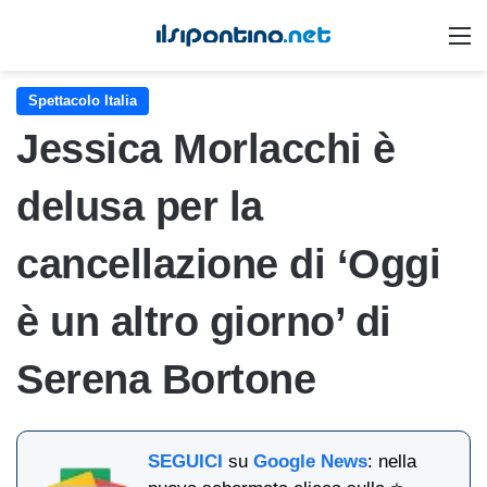
M
Spettacolo Italia
Jessica Morlacchi è
delusa per la
cancellazione di ‘Oggi
è un altro giorno’ di
Serena Bortone
SEGUICI
su
Google News
: nella