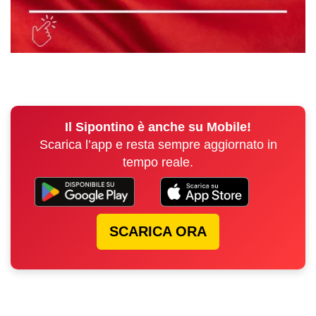
Il Sipontino è anche su Mobile!
Scarica l’app e resta sempre aggiornato in
tempo reale.
SCARICA ORA