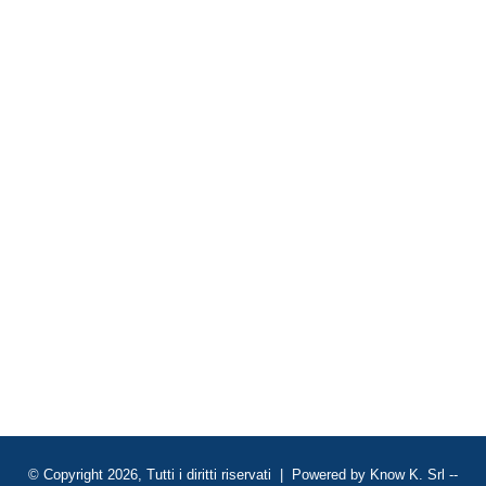
© Copyright 2026, Tutti i diritti riservati | Powered by
Know K. Srl
--