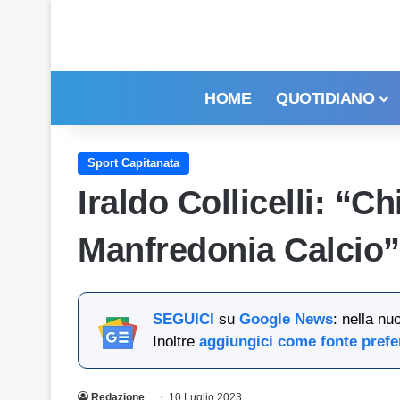
HOME
QUOTIDIANO
Sport Capitanata
Iraldo Collicelli: “C
Manfredonia Calcio”
SEGUICI
su
Google News
: nella nu
Inoltre
aggiungici come fonte prefe
Redazione
10 Luglio 2023