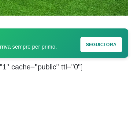
SEGUICI ORA
arriva sempre per primo.
"1" cache="public" ttl="0"]