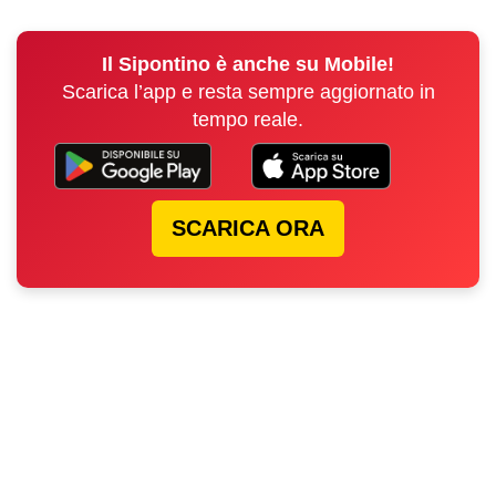
Il Sipontino è anche su Mobile!
Scarica l’app e resta sempre aggiornato in
tempo reale.
SCARICA ORA