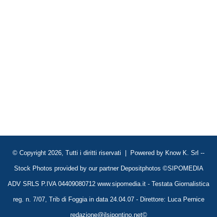
© Copyright 2026, Tutti i diritti riservati | Powered by
Know K. Srl
--
Stock Photos provided by our partner
Depositphotos
©SIPOMEDIA
ADV SRLS P.IVA 04409080712 www.sipomedia.it - Testata Giornalistica
reg. n. 7/07, Trib di Foggia in data 24.04.07 - Direttore: Luca Pernice
redazione@ilsipontino.net©