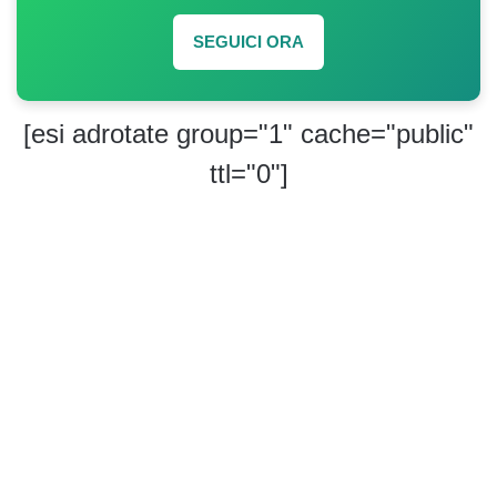
SEGUICI ORA
[esi adrotate group="1" cache="public"
ttl="0"]