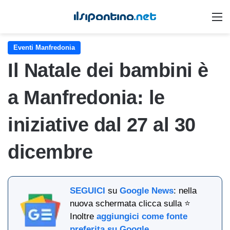
M
Eventi Manfredonia
Il Natale dei bambini è
a Manfredonia: le
iniziative dal 27 al 30
dicembre
SEGUICI
su
Google News
: nella
nuova schermata clicca sulla ⭐
Inoltre
aggiungici come fonte
preferita su Google