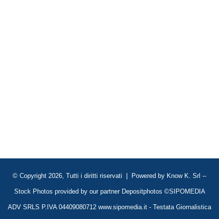
© Copyright 2026, Tutti i diritti riservati | Powered by
Know K. Srl
--
Stock Photos provided by our partner
Depositphotos
©SIPOMEDIA
ADV SRLS P.IVA 04409080712 www.sipomedia.it - Testata Giornalistica