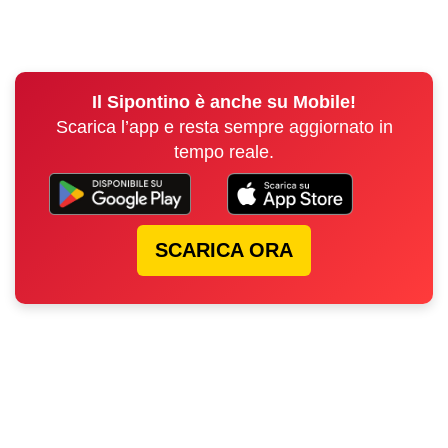
Il Sipontino è anche su Mobile!
Scarica l’app e resta sempre aggiornato in
tempo reale.
SCARICA ORA