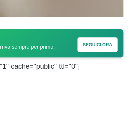
SEGUICI ORA
arriva sempre per primo.
"1" cache="public" ttl="0"]