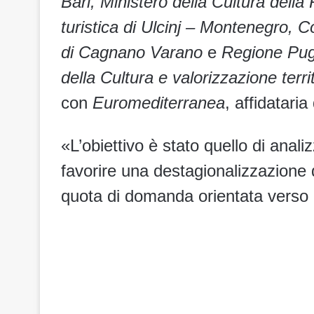
Bari, Ministero della Cultura dell
turistica di Ulcinj – Montenegro,
di Cagnano Varano
e
Regione Pug
della Cultura e valorizzazione terri
con
Euromediterranea
, affidatari
«L’obiettivo è stato quello di anali
favorire una destagionalizzazione 
quota di domanda orientata verso g