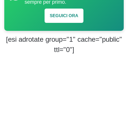
sempre per primo.
SEGUICI ORA
[esi adrotate group="1" cache="public"
ttl="0"]