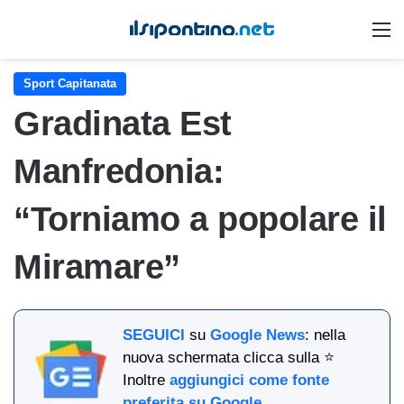
M
Sport Capitanata
Gradinata Est
Manfredonia:
“Torniamo a popolare il
Miramare”
SEGUICI
su
Google News
: nella
nuova schermata clicca sulla ⭐
Inoltre
aggiungici come fonte
preferita su Google