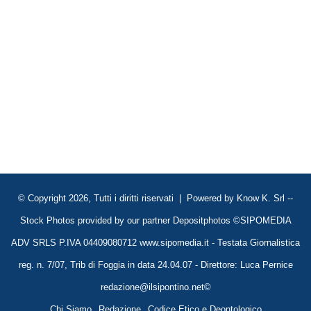
© Copyright 2026, Tutti i diritti riservati | Powered by
Know K. Srl
--
Stock Photos provided by our partner
Depositphotos
©SIPOMEDIA
ADV SRLS P.IVA 04409080712 www.sipomedia.it - Testata Giornalistica
reg. n. 7/07, Trib di Foggia in data 24.04.07 - Direttore: Luca Pernice
redazione@ilsipontino.net©
Chi Siamo
Redazione
Codice Etico e Deontologico