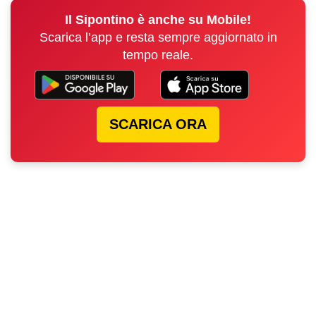
Il Sipontino è anche su Mobile!
Scarica l’app e resta sempre aggiornato in
tempo reale.
SCARICA ORA