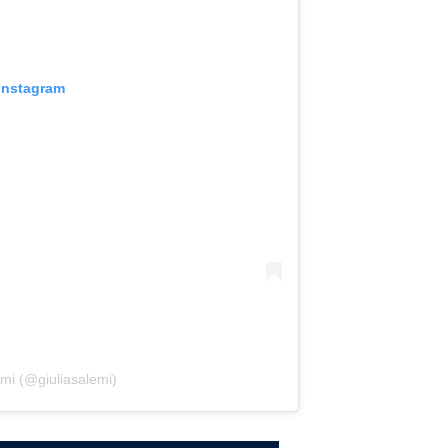
 Instagram
emi (@giuliasalemi)