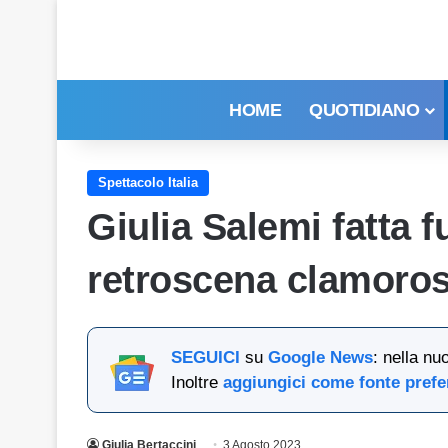
HOME
QUOTIDIANO
Spettacolo Italia
Giulia Salemi fatta f
retroscena clamoros
SEGUICI
su
Google News
: nella nu
Inoltre
aggiungici come fonte prefe
Giulia Bertaccini
3 Agosto 2023