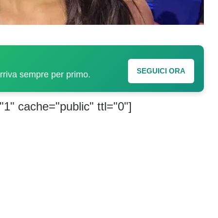
SEGUICI ORA
arriva sempre per primo.
"1" cache="public" ttl="0"]