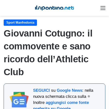
M
Sport Manfredonia
Giovanni Cotugno: il
commovente e sano
ricordo dell’Athletic
Club
SEGUICI
su
Google News
: nella
nuova schermata clicca sulla ⭐
Inoltre
aggiungici come fonte
preferita su Google