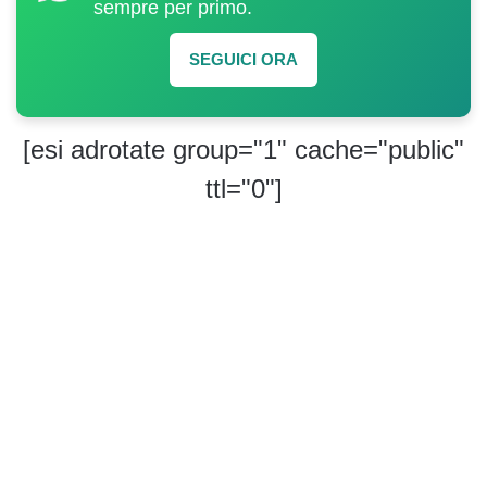
sempre per primo.
SEGUICI ORA
[esi adrotate group="1" cache="public"
ttl="0"]