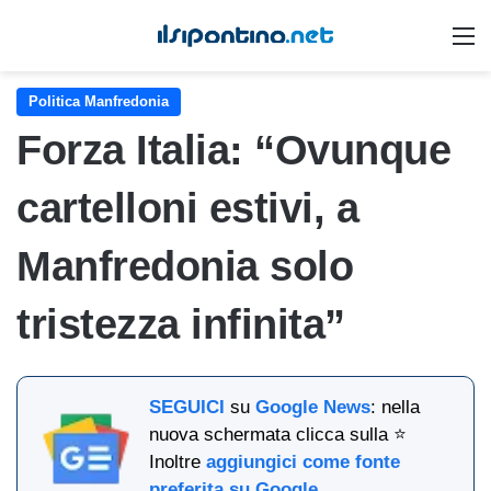
M
Politica Manfredonia
Forza Italia: “Ovunque
cartelloni estivi, a
Manfredonia solo
tristezza infinita”
SEGUICI
su
Google News
: nella
nuova schermata clicca sulla ⭐
Inoltre
aggiungici come fonte
preferita su Google