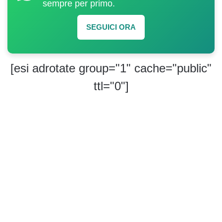
sempre per primo.
SEGUICI ORA
[esi adrotate group="1" cache="public"
ttl="0"]