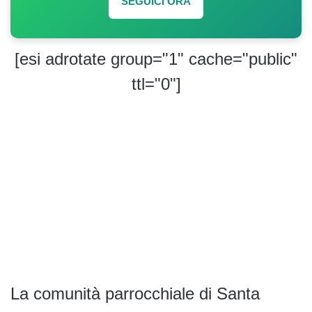
SEGUICI ORA
[esi adrotate group="1" cache="public"
ttl="0"]
La comunità parrocchiale di Santa