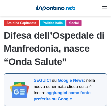
M
Attualità Capitanata
Politica Italia
Social
Difesa dell’Ospedale di
Manfredonia, nasce
“Onda Salute”
SEGUICI
su
Google News
: nella
nuova schermata clicca sulla ⭐
Inoltre
aggiungici come fonte
preferita su Google