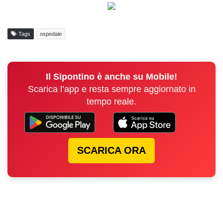
Tags
ospedale
Il Sipontino è anche su Mobile!
Scarica l’app e resta sempre aggiornato in
tempo reale.
SCARICA ORA