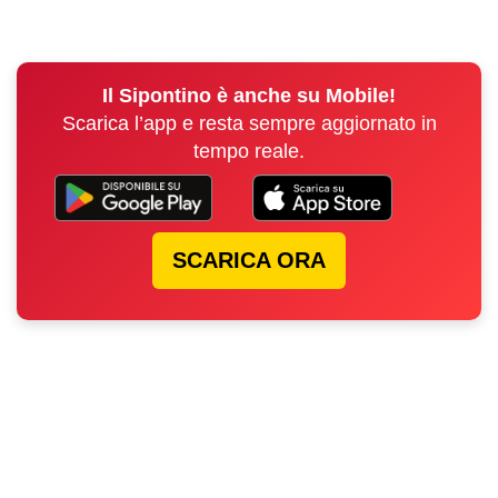
Il Sipontino è anche su Mobile!
Scarica l’app e resta sempre aggiornato in
tempo reale.
SCARICA ORA