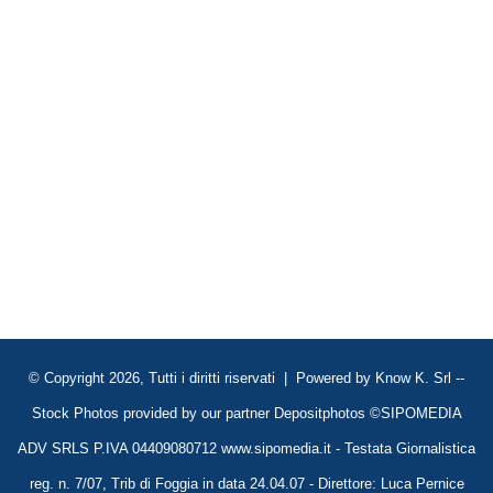
© Copyright 2026, Tutti i diritti riservati | Powered by
Know K. Srl
--
Stock Photos provided by our partner
Depositphotos
©SIPOMEDIA
ADV SRLS P.IVA 04409080712 www.sipomedia.it - Testata Giornalistica
reg. n. 7/07, Trib di Foggia in data 24.04.07 - Direttore: Luca Pernice