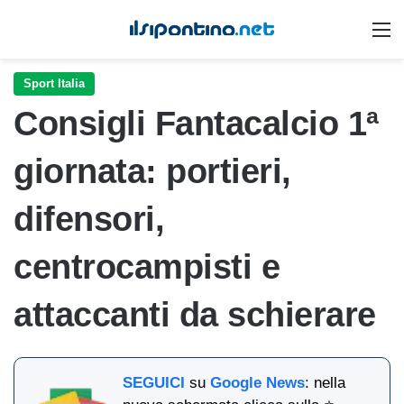
M
Sport Italia
Consigli Fantacalcio 1ª
giornata: portieri,
difensori,
centrocampisti e
attaccanti da schierare
SEGUICI
su
Google News
: nella