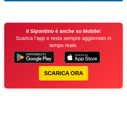
Il Sipontino è anche su Mobile!
Scarica l’app e resta sempre aggiornato in
tempo reale.
SCARICA ORA