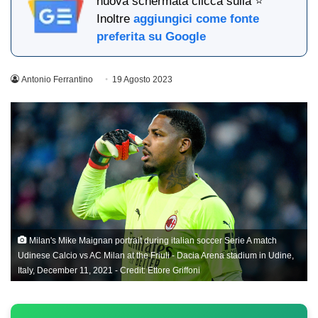
nuova schermata clicca sulla ⭐
Inoltre
aggiungici come fonte
preferita su Google
Antonio Ferrantino
19 Agosto 2023
Milan's Mike Maignan portrait during italian soccer Serie A match
Udinese Calcio vs AC Milan at the Friuli - Dacia Arena stadium in Udine,
Italy, December 11, 2021 - Credit: Ettore Griffoni