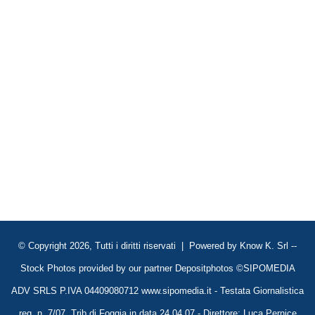
© Copyright 2026, Tutti i diritti riservati | Powered by
Know K. Srl
--
Stock Photos provided by our partner
Depositphotos
©SIPOMEDIA
ADV SRLS P.IVA 04409080712 www.sipomedia.it - Testata Giornalistica
reg. n. 7/07, Trib di Foggia in data 24.04.07 - Direttore: Luca Pernice