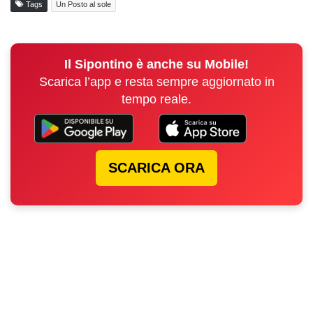
Tags
Un Posto al sole
Il Sipontino è anche su Mobile!
Scarica l’app e resta sempre aggiornato in
tempo reale.
SCARICA ORA