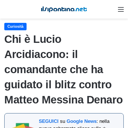
M
Curiosità
Chi è Lucio
Arcidiacono: il
comandante che ha
guidato il blitz contro
Matteo Messina Denaro
SEGUICI
su
Google News
: nella