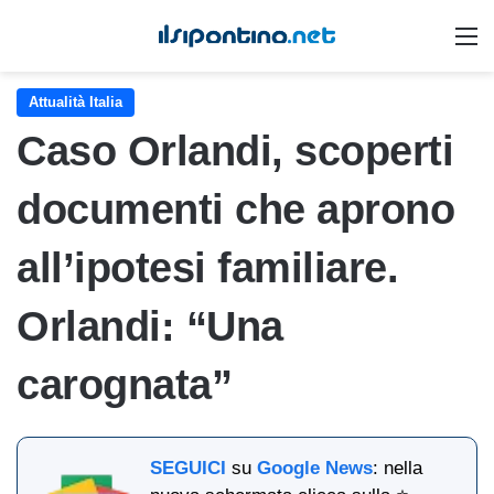
M
Attualità Italia
Caso Orlandi, scoperti
documenti che aprono
all’ipotesi familiare.
Orlandi: “Una
carognata”
SEGUICI
su
Google News
: nella