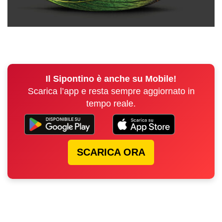
Il Sipontino è anche su Mobile!
Scarica l’app e resta sempre aggiornato in
tempo reale.
SCARICA ORA