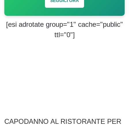
SEGUICI ORA
[esi adrotate group="1" cache="public"
ttl="0"]
CAPODANNO AL RISTORANTE PER