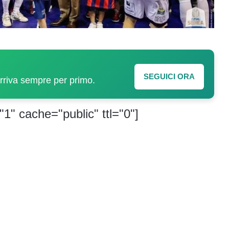
SEGUICI ORA
arriva sempre per primo.
"1" cache="public" ttl="0"]