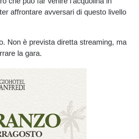
ro che può far venire l’acquolina in
ter affrontare avversari di questo livello
to. Non è prevista diretta streaming, ma
rare la gara.