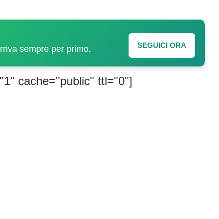
SEGUICI ORA
arriva sempre per primo.
"1" cache="public" ttl="0"]