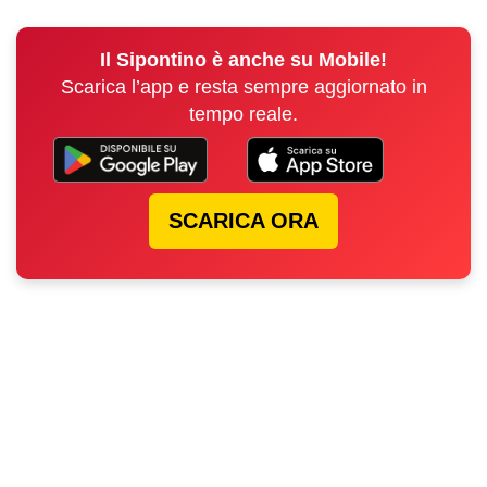
Il Sipontino è anche su Mobile!
Scarica l’app e resta sempre aggiornato in
tempo reale.
SCARICA ORA