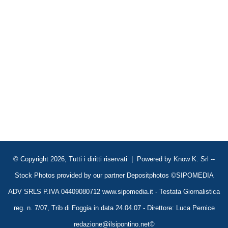
© Copyright 2026, Tutti i diritti riservati | Powered by
Know K. Srl
--
Stock Photos provided by our partner
Depositphotos
©SIPOMEDIA
ADV SRLS P.IVA 04409080712 www.sipomedia.it - Testata Giornalistica
reg. n. 7/07, Trib di Foggia in data 24.04.07 - Direttore: Luca Pernice
redazione@ilsipontino.net©