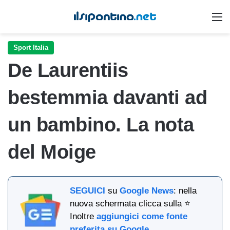
M
Sport Italia
De Laurentiis
bestemmia davanti ad
un bambino. La nota
del Moige
SEGUICI
su
Google News
: nella
nuova schermata clicca sulla ⭐
Inoltre
aggiungici come fonte
preferita su Google