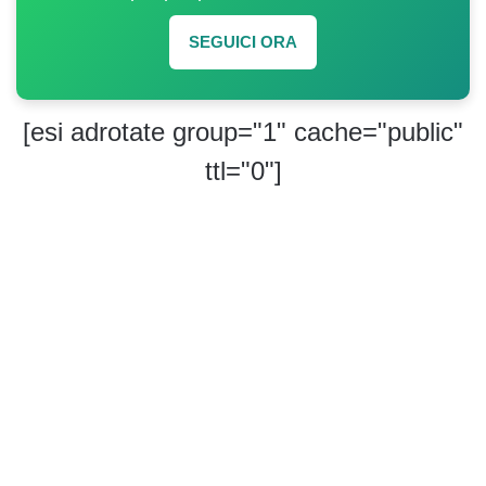
SEGUICI ORA
[esi adrotate group="1" cache="public"
ttl="0"]