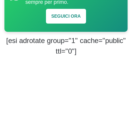
sempre per primo.
SEGUICI ORA
[esi adrotate group="1" cache="public"
ttl="0"]