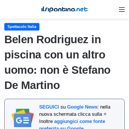
M
Spettacolo Italia
Belen Rodriguez in
piscina con un altro
uomo: non è Stefano
De Martino
SEGUICI
su
Google News
: nella
nuova schermata clicca sulla ⭐
Inoltre
aggiungici come fonte
preferita su Google