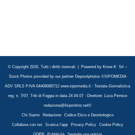
© Copyright 2026, Tutti i diritti riservati | Powered by
Know K. Srl
--
Stock Photos provided by our partner
Depositphotos
©SIPOMEDIA
ADV SRLS P.IVA 04409080712 www.sipomedia.it - Testata Giornalistica
reg. n. 7/07, Trib di Foggia in data 24.04.07 - Direttore: Luca Pernice
redazione@ilsipontino.net©
Chi Siamo
Redazione
Codice Etico e Deontologico
Collabora con noi
Scarica l’app
Privacy Policy
Cookie Policy
GDPR
Pubblicità
Segnala una notizia