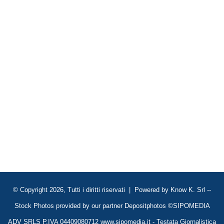
© Copyright 2026, Tutti i diritti riservati | Powered by
Know K. Srl
--
Stock Photos provided by our partner
Depositphotos
©SIPOMEDIA
ADV SRLS P.IVA 04409080712 www.sipomedia.it - Testata Giornalistica