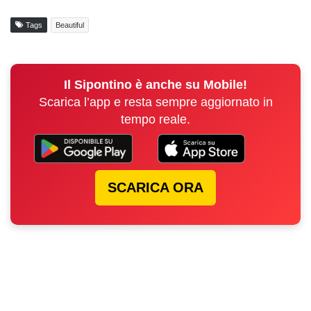
Tags
Beautiful
Il Sipontino è anche su Mobile!
Scarica l’app e resta sempre aggiornato in
tempo reale.
SCARICA ORA