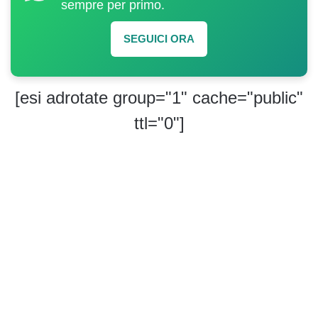
sempre per primo.
SEGUICI ORA
[esi adrotate group="1" cache="public"
ttl="0"]