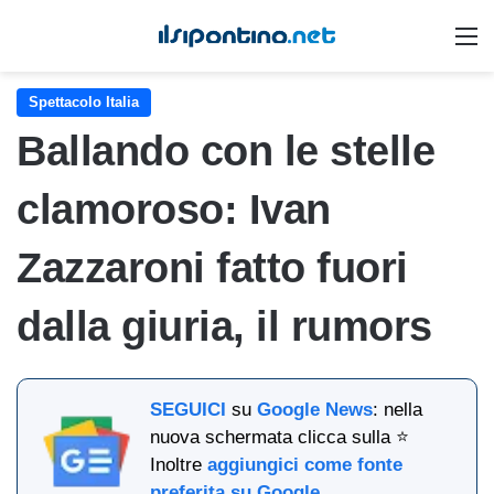
M
Spettacolo Italia
Ballando con le stelle
clamoroso: Ivan
Zazzaroni fatto fuori
dalla giuria, il rumors
SEGUICI
su
Google News
: nella
nuova schermata clicca sulla ⭐
Inoltre
aggiungici come fonte
preferita su Google