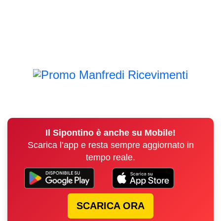
Il Sipontino è anche su Mobile!
Scarica l’app e resta sempre aggiornato in
tempo reale.
SCARICA ORA