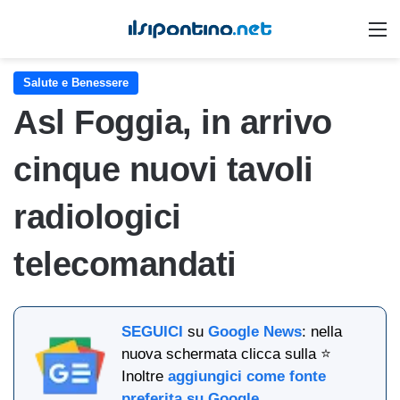
M
Salute e Benessere
Asl Foggia, in arrivo
cinque nuovi tavoli
radiologici
telecomandati
SEGUICI
su
Google News
: nella
nuova schermata clicca sulla ⭐
Inoltre
aggiungici come fonte
preferita su Google