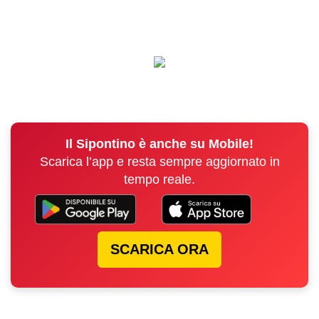
Il Sipontino è anche su Mobile!
Scarica l’app e resta sempre aggiornato in
tempo reale.
SCARICA ORA