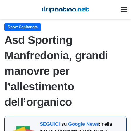
M
Sport Capitanata
Asd Sporting
Manfredonia, grandi
manovre per
l’allestimento
dell’organico
SEGUICI
su
Google News
: nella