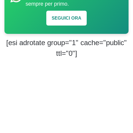
sempre per primo.
SEGUICI ORA
[esi adrotate group="1" cache="public"
ttl="0"]