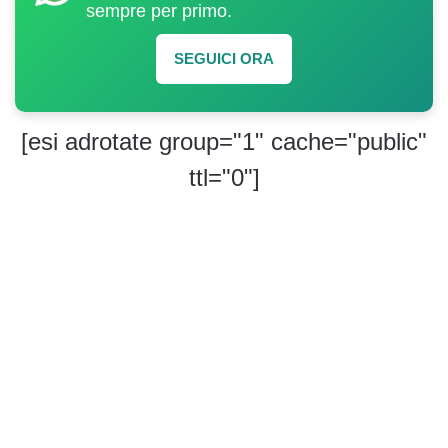
sempre per primo.
SEGUICI ORA
[esi adrotate group="1" cache="public"
ttl="0"]