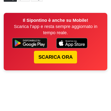
Il Sipontino è anche su Mobile!
Scarica l’app e resta sempre aggiornato in
tempo reale.
SCARICA ORA