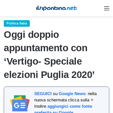
M
Politica Italia
Oggi doppio
appuntamento con
‘Vertigo- Speciale
elezioni Puglia 2020’
SEGUICI
su
Google News
: nella
nuova schermata clicca sulla ⭐
Inoltre
aggiungici come fonte
preferita su Google