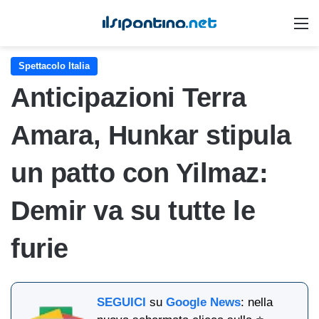
M
Spettacolo Italia
Anticipazioni Terra
Amara, Hunkar stipula
un patto con Yilmaz:
Demir va su tutte le
furie
SEGUICI
su
Google News
: nella