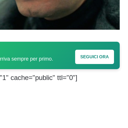
SEGUICI ORA
arriva sempre per primo.
"1" cache="public" ttl="0"]