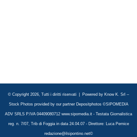
© Copyright 2026, Tutti i diritti riservati | Powered by
Know K. Srl
--
Stock Photos provided by our partner
Depositphotos
©SIPOMEDIA
ADV SRLS P.IVA 04409080712 www.sipomedia.it - Testata Giornalistica
reg. n. 7/07, Trib di Foggia in data 24.04.07 - Direttore: Luca Pernice
redazione@ilsipontino.net©