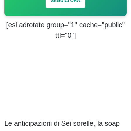
SEGUICI ORA
[esi adrotate group="1" cache="public"
ttl="0"]
Le anticipazioni di Sei sorelle, la soap