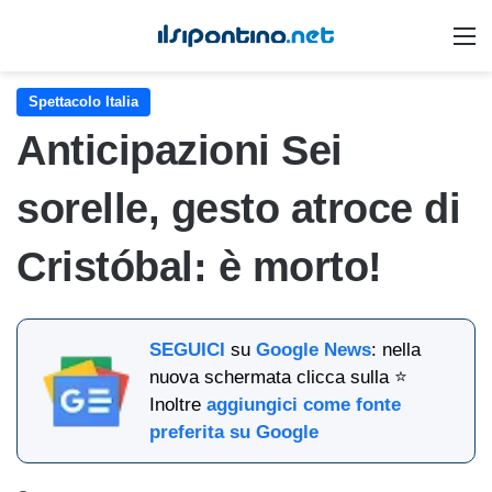
M
Spettacolo Italia
Anticipazioni Sei
sorelle, gesto atroce di
Cristóbal: è morto!
SEGUICI
su
Google News
: nella
nuova schermata clicca sulla ⭐
Inoltre
aggiungici come fonte
preferita su Google