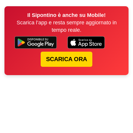
Il Sipontino è anche su Mobile!
Scarica l’app e resta sempre aggiornato in
tempo reale.
SCARICA ORA