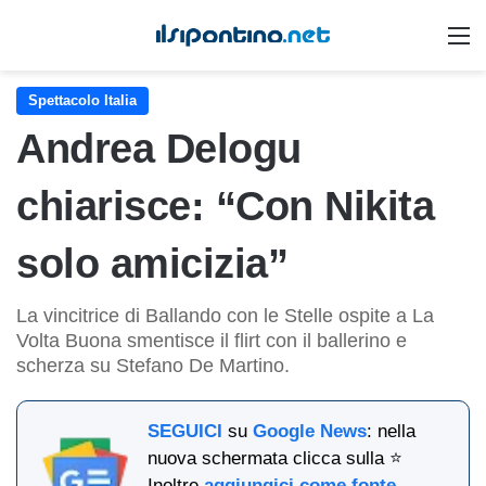
M
Spettacolo Italia
Andrea Delogu
chiarisce: “Con Nikita
solo amicizia”
La vincitrice di Ballando con le Stelle ospite a La
Volta Buona smentisce il flirt con il ballerino e
scherza su Stefano De Martino.
SEGUICI
su
Google News
: nella
nuova schermata clicca sulla ⭐
Inoltre
aggiungici come fonte