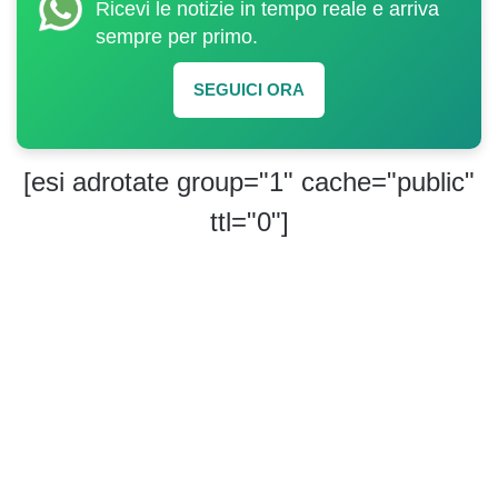
Ricevi le notizie in tempo reale e arriva
sempre per primo.
SEGUICI ORA
[esi adrotate group="1" cache="public"
ttl="0"]