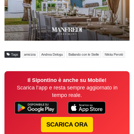
Tags
amicizia
Andrea Delogu
Ballando con le Stelle
Nikita Perotti
Il Sipontino è anche su Mobile!
Scarica l’app e resta sempre aggiornato in
tempo reale.
SCARICA ORA