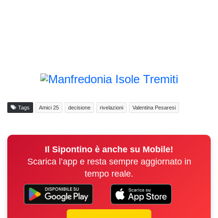
Tags
Amici 25
decisione
rivelazioni
Valentina Pesaresi
Il Sipontino è anche su Mobile!
Scarica l’app e resta sempre aggiornato in
tempo reale.