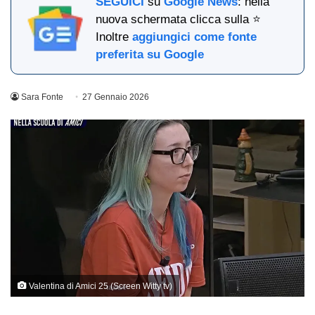
SEGUICI
su
Google News
: nella
nuova schermata clicca sulla ⭐
Inoltre
aggiungici come fonte
preferita su Google
Sara Fonte
27 Gennaio 2026
Valentina di Amici 25 (Screen Witty tv)