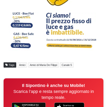
Tags
Amici
Amici di Maria De Filippi
Canale 5
Il Sipontino è anche su Mobile!
Scarica l’app e resta sempre aggiornato in
tempo reale.