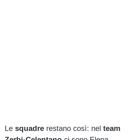
Le
squadre
restano così: nel
team
Zerbi-Celentano
ci sono Elena,