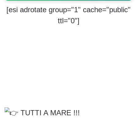
[esi adrotate group="1" cache="public"
ttl="0"]
TUTTI A MARE !!!