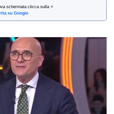
ova schermata clicca sulla ⭐
rita su Google