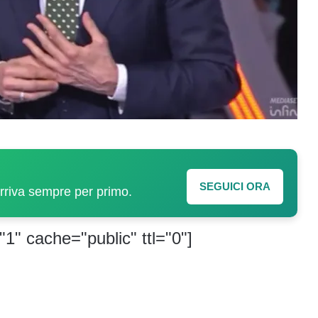
SEGUICI ORA
arriva sempre per primo.
"1" cache="public" ttl="0"]