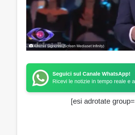
Alfonso Signorini (Screen Mediaset Infinity)
Seguici sul Canale WhatsApp!
Ricevi le notizie in tempo reale e 
[esi adrotate group=