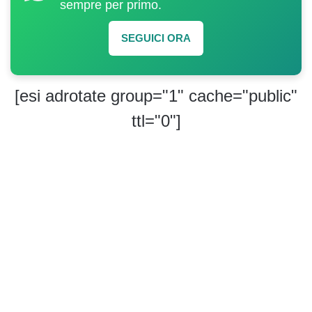
sempre per primo.
SEGUICI ORA
[esi adrotate group="1" cache="public"
ttl="0"]