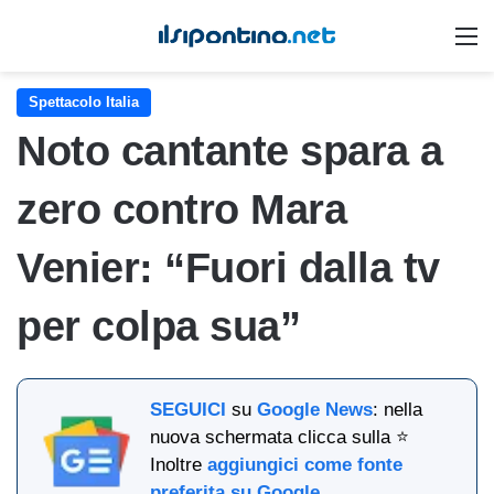
M
Spettacolo Italia
Noto cantante spara a
zero contro Mara
Venier: “Fuori dalla tv
per colpa sua”
SEGUICI
su
Google News
: nella
nuova schermata clicca sulla ⭐
Inoltre
aggiungici come fonte
preferita su Google