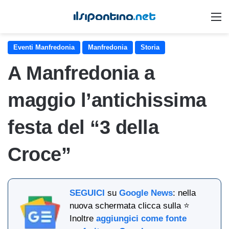
M
Eventi Manfredonia
Manfredonia
Storia
A Manfredonia a
maggio l’antichissima
festa del “3 della
Croce”
SEGUICI
su
Google News
: nella
nuova schermata clicca sulla ⭐
Inoltre
aggiungici come fonte