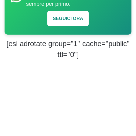
sempre per primo.
SEGUICI ORA
[esi adrotate group="1" cache="public"
ttl="0"]