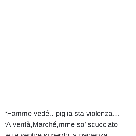
“Famme vedé..-piglia sta violenza…
‘A verità,Marché,mme so’ scucciato
‘e te senti;e si perdo ‘a pacienza,