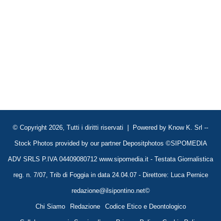
© Copyright 2026, Tutti i diritti riservati | Powered by
Know K. Srl
--
Stock Photos provided by our partner
Depositphotos
©SIPOMEDIA
ADV SRLS P.IVA 04409080712 www.sipomedia.it - Testata Giornalistica
reg. n. 7/07, Trib di Foggia in data 24.04.07 - Direttore: Luca Pernice
redazione@ilsipontino.net©
Chi Siamo
Redazione
Codice Etico e Deontologico