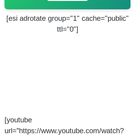
[esi adrotate group="1" cache="public"
ttl="0"]
[youtube
url=”https://www.youtube.com/watch?