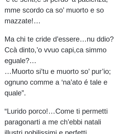
mme scordo ca so’ muorto e so
mazzate!…
Ma chi te cride d’essere…nu ddio?
Ccà dinto,’o vvuo capi,ca simmo
eguale?…
…Muorto si’tu e muorto so’ pur’io;
ognuno comme a ‘na’ato é tale e
quale”.
“Lurido porco!…Come ti permetti
paragonarti a me ch’ebbi natali
illustri,nobilissimi e perfetti,