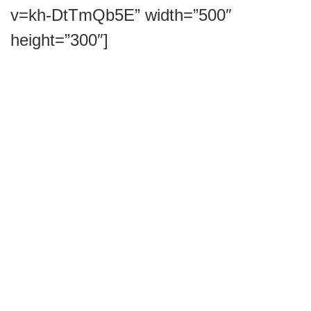
v=kh-DtTmQb5E” width=”500″
height=”300″]