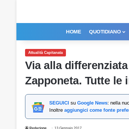
HOME
QUOTIDIANO
Attualità Capitanata
Via alla differenziat
Zapponeta. Tutte le 
SEGUICI
su
Google News
: nella nu
Inoltre
aggiungici come fonte prefe
Redazione
13 Gennaio 2017