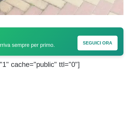
SEGUICI ORA
arriva sempre per primo.
"1" cache="public" ttl="0"]