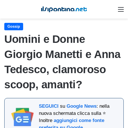
M
Gossip
Uomini e Donne
Giorgio Manetti e Anna
Tedesco, clamoroso
scoop, amanti?
SEGUICI
su
Google News
: nella
nuova schermata clicca sulla ⭐
Inoltre
aggiungici come fonte
preferita su Google