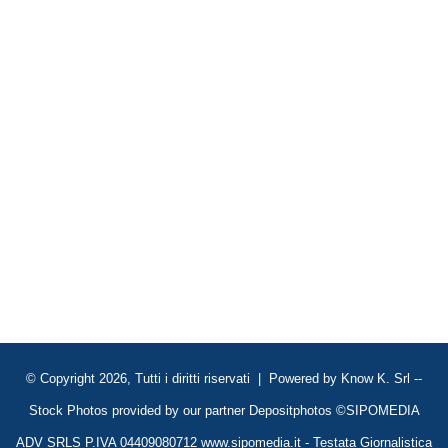
© Copyright 2026, Tutti i diritti riservati | Powered by
Know K. Srl
--
Stock Photos provided by our partner
Depositphotos
©SIPOMEDIA
ADV SRLS P.IVA 04409080712 www.sipomedia.it - Testata Giornalistica