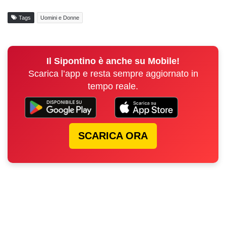
Tags
Uomini e Donne
Il Sipontino è anche su Mobile!
Scarica l’app e resta sempre aggiornato in
tempo reale.
SCARICA ORA