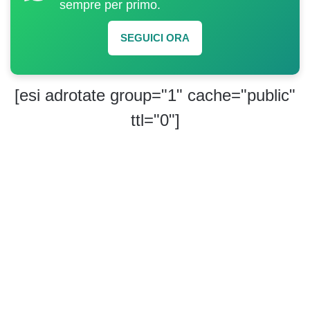
sempre per primo.
SEGUICI ORA
[esi adrotate group="1" cache="public"
ttl="0"]