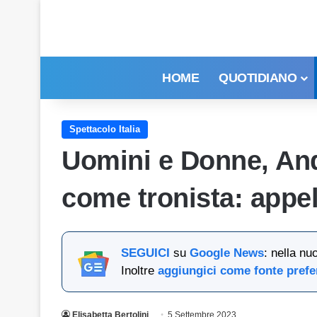
HOME
QUOTIDIANO
Spettacolo Italia
Uomini e Donne, And
come tronista: appel
SEGUICI
su
Google News
: nella nu
Inoltre
aggiungici come fonte prefe
Elisabetta Bertolini
5 Settembre 2023