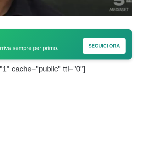
SEGUICI ORA
arriva sempre per primo.
"1" cache="public" ttl="0"]