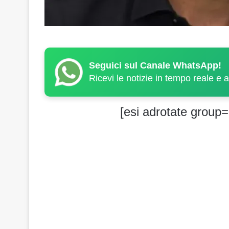
Seguici sul Canale WhatsApp!
Ricevi le notizie in tempo reale e 
[esi adrotate group=